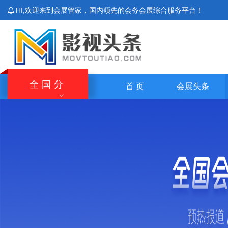
HI,欢迎来到会展管家，国内领先的会务会展综合服务平台！
全国分
首 页
会展头条
站
北京站
上海站
广东站
重庆站
主站
湖南站
云南站
宁夏站
青海站