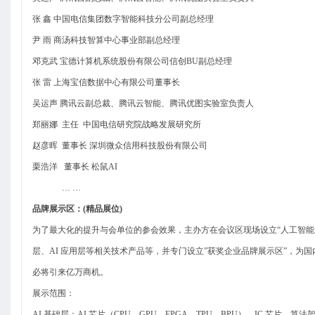
张 鑫 中国电信集团数字智能科技分公司副总经理
尹 雨 商汤科技智算中心事业部副总经理
邓克武 宝德计算机系统股份有限公司信创BU副总经理
张 雷 上海宝信数据中心有限公司董事长
吴运声 腾讯云副总裁、腾讯云智能、腾讯优图实验室负责人
郑丽娜 主任 中国电信研究院战略发展研究所
赵彦晖 董事长 深圳微众信用科技股份有限公司
栗浩洋 董事长 松鼠AI
… …
品牌展示区：(精品展位)
为了最大化的提升与会单位的参会效果，主办方在会议区现场设立“人工智能新
层、AI 应用层等相关技术产品等，并专门设立”获奖企业品牌展示区”，
必将引来亿万商机。
展示范围：
AI
基础层：AI 芯片（CPU、GPU、FPGA、TPU、BPU）、IC 芯片、算