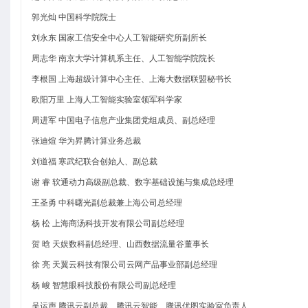
郭光灿 中国科学院院士
刘永东 国家工信安全中心人工智能研究所副所长
周志华 南京大学计算机系主任、人工智能学院院长
李根国 上海超级计算中心主任、上海大数据联盟秘书长
欧阳万里 上海人工智能实验室领军科学家
周进军 中国电子信息产业集团党组成员、副总经理
张迪煊 华为昇腾计算业务总裁
刘道福 寒武纪联合创始人、副总裁
谢 睿 软通动力高级副总裁、数字基础设施与集成总经理
王圣勇 中科曙光副总裁兼上海公司总经理
杨 松 上海商汤科技开发有限公司副总经理
贺 晗 天娱数科副总经理、山西数据流量谷董事长
徐 亮 天翼云科技有限公司云网产品事业部副总经理
杨 峻 智慧眼科技股份有限公司副总经理
吴运声 腾讯云副总裁、腾讯云智能、腾讯优图实验室负责人