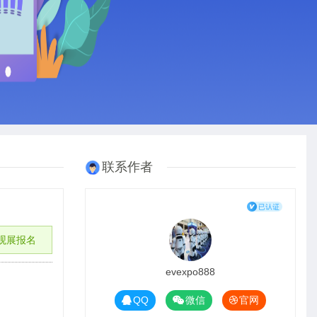
联系作者
观展报名
evexpo888
QQ
微信
官网