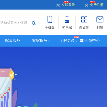
立即登录
免费注册
手机版
客户端
自媒体
邮箱
配套服务
管家服务
了解更多
会员中心
站
山西站
河南站
河北站
黑龙江站
湖北站
站
广西站
海南站
西藏站
新疆站
四川站