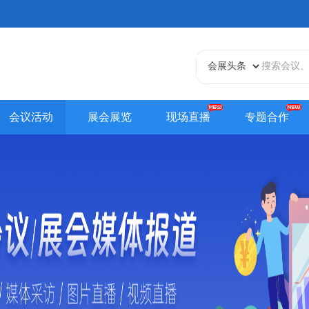
会议活动
展会展览
现场直播
专题合作
天津站
江苏站
浙江站
安徽站
福建站
山东
贵州站
辽宁站
吉林站
甘肃站
江西站
陕西
内蒙古站
香港站
澳门站
台湾站